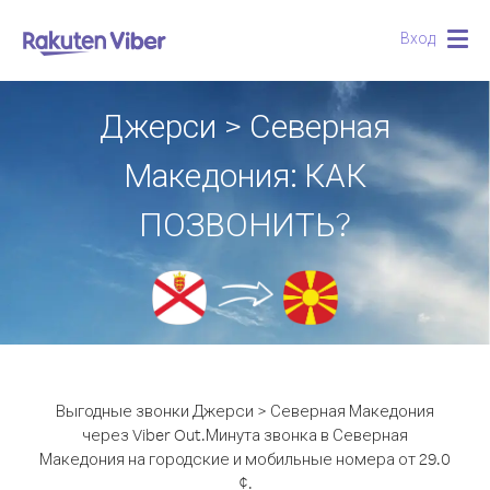
Вход
Togg
navig
Джерси > Северная
Македония: КАК
ПОЗВОНИТЬ?
Выгодные звонки Джерси > Северная Македония
через Viber Out.
Минута звонка в Северная
Македония на городские и мобильные номера от 29.0
¢.