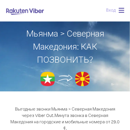
Вход
Togg
navig
Мьянма > Северная
Македония: КАК
ПОЗВОНИТЬ?
Выгодные звонки Мьянма > Северная Македония
через Viber Out.
Минута звонка в Северная
Македония на городские и мобильные номера от 29.0
¢.