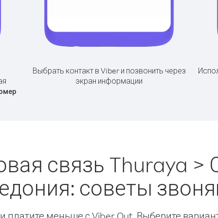
Выбрать контакт в Viber и позвонить через
Испол
ая
экран информации
омер
овая связь Thuraya > 
едония: советы звон
 платите меньше с Viber Out. Выберите вариан