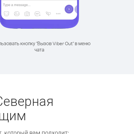
ьзовать кнопку "Вызов Viber Out" в меню
чата
Северная
ящим
т, который вам подходит: