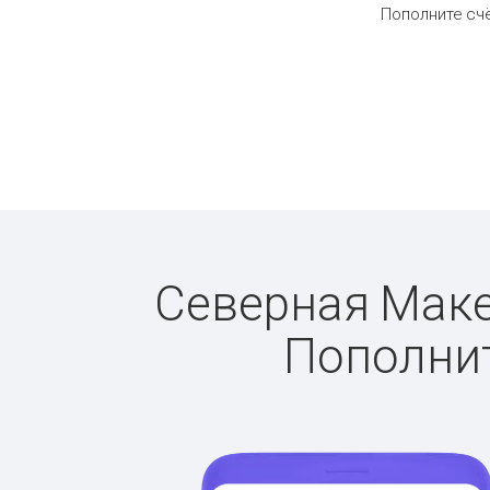
Пополните счё
Северная Макед
Пополнит