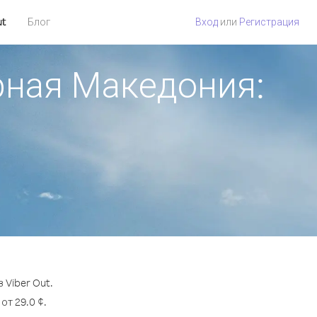
ut
Блог
Вход
или
Регистрация
рная Македония:
Viber Out.
т 29.0 ¢.