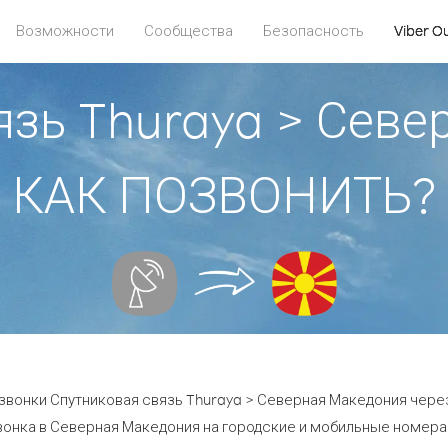
Возможности
Сообщества
Безопасность
Viber O
язь Thuraya > Севе
КАК ПОЗВОНИТЬ?
звонки Спутниковая связь Thuraya > Северная Македония через 
вонка в Северная Македония на городские и мобильные номера о