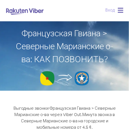
Вход
Togg
navig
Французская Гвиана >
Северные Марианские о-
ва: КАК ПОЗВОНИТЬ?
Выгодные звонки Французская Гвиана > Северные
Марианские о-ва через Viber Out.
Минута звонка в
Северные Марианские о-ва на городские и
мобильные номера от 4.5 ¢.