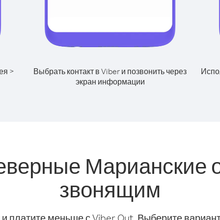
ея >
Выбрать контакт в Viber и позвонить через
Испол
экран информации
еверные Марианские о
звонящим
и платите меньше с Viber Out. Выберите вариант