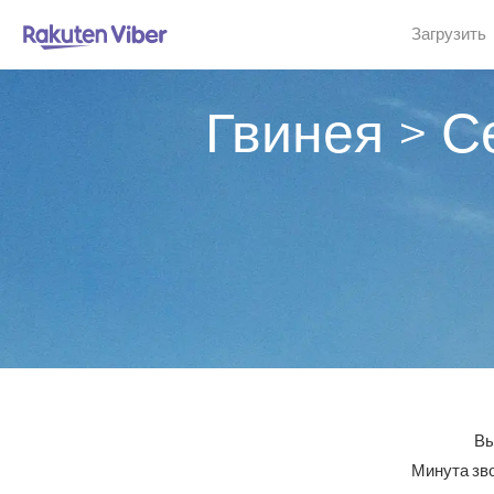
Загрузить
Гвинея > С
Вы
Минута зво