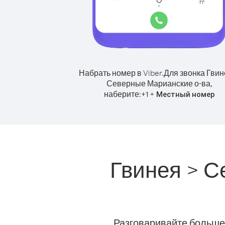
Набрать номер в Viber.
Для звонка Гвин
Северные Марианские о-ва,
наберите:
+
+
1
Местный номер
Гвинея > С
Разговаривайте больше 