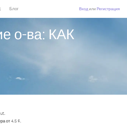
t
Блог
Вход
или
Регистрация
е о-ва: КАК
ut.
а от 4.5 ¢.