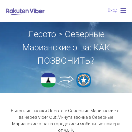
Вход
Togg
navig
Лесото > Северные
Марианские о-ва: КАК
ПОЗВОНИТЬ?
Выгодные звонки Лесото > Северные Марианские о-
ва через Viber Out.
Минута звонка в Северные
Марианские о-ва на городские и мобильные номера
от 4.5 ¢.