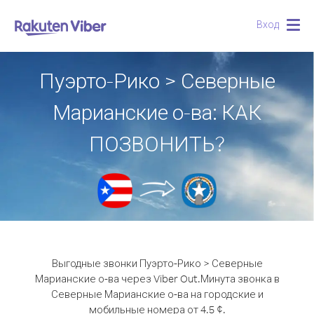
Вход
Togg
navig
Пуэрто-Рико > Северные
Марианские о-ва: КАК
ПОЗВОНИТЬ?
Выгодные звонки Пуэрто-Рико > Северные
Марианские о-ва через Viber Out.
Минута звонка в
Северные Марианские о-ва на городские и
мобильные номера от 4.5 ¢.