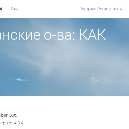
ut
Блог
Вход
или
Регистрация
нские о-ва: КАК
ber Out.
ра от 4.5 ¢.