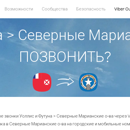
Возможности
Сообщества
Безопасность
Viber O
а > Северные Мариа
ПОЗВОНИТЬ?
е звонки Уоллис и Футуна > Северные Марианские о-ва через Vi
ка в Северные Марианские о-ва на городские и мобильные номе