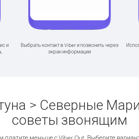
ис и
Выбрать контакт в Viber и позвонить через
Испол
,
экран информации
туна > Северные Мари
советы звонящим
 платите меньше с Viber Out. Выберите вариан