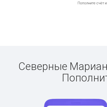
Пополните счёт и
Северные Марианск
Пополнит