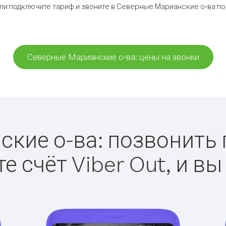
ли подключите тариф и звоните в Северные Марианские о-ва п
Северные Марианские о-ва: цены на звонки
ие о-ва: позвонить п
е счёт Viber Out, и вы