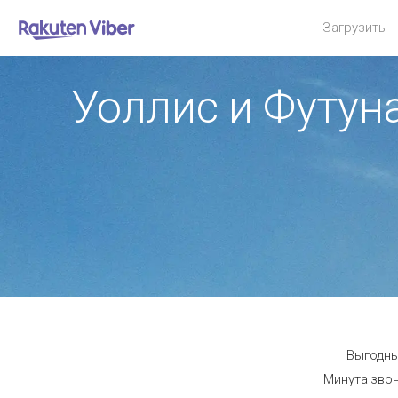
Загрузить
Уоллис и Футун
Выгодны
Минута звон