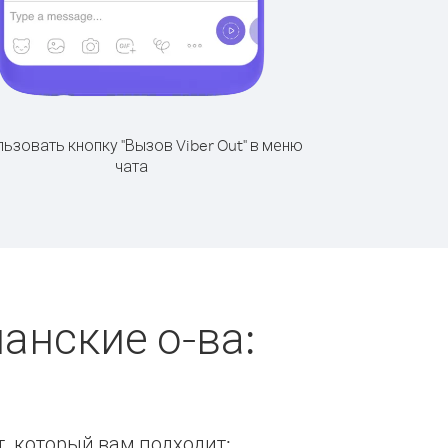
ьзовать кнопку "Вызов Viber Out" в меню
чата
анские о-ва:
т, который вам подходит: