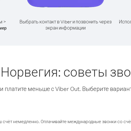
м >
Выбрать контакт в Viber и позвонить через
Испол
экран информации
мер
 Норвегия: советы з
 платите меньше с Viber Out. Выберите вариан
ш счёт немедленно. Оплачивайте международные звонки со счёт