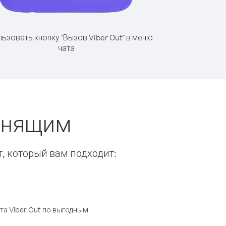
ьзовать кнопку "Вызов Viber Out" в меню
чата
вонящим
т, который вам подходит:
а Viber Out по выгодным