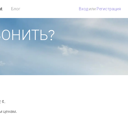
ut
Блог
Вход
или
Регистрация
ЗВОНИТЬ?
 ¢.
м ценам.