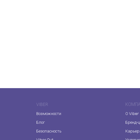
VIBER
КОМП
Возможности
О Viber
Блог
Бренд-
Безопасность
Карьер
Viber Out
Услови