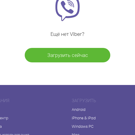
Ещё нет Viber?
Загрузить сейчас
АНИЯ
ЗАГРУЗИТЬ
Android
центр
iPhone & iPad
а
Windows PC
я использования
Mac