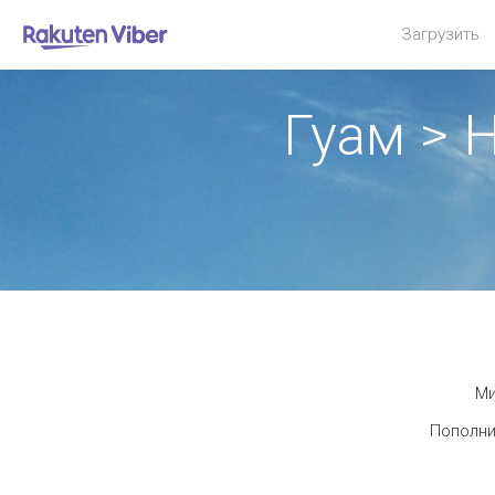
Загрузить
Гуам > 
Ми
Пополни