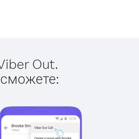
iber Out.
 сможете: