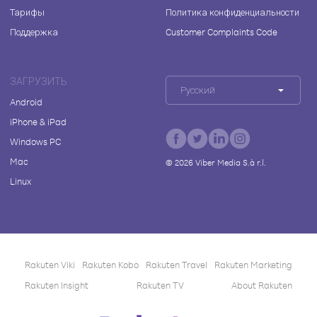
Тарифы
Политика конфиденциальности
Поддержка
Customer Complaints Code
ЗАГРУЗИТЬ
Русский
Android
iPhone & iPad
Windows PC
Mac
©
2026
Viber Media S.à r.l.
Linux
Rakuten Viki
Rakuten Kobo
Rakuten Travel
Rakuten Marketing
Rakuten Insight
Rakuten TV
About Rakuten