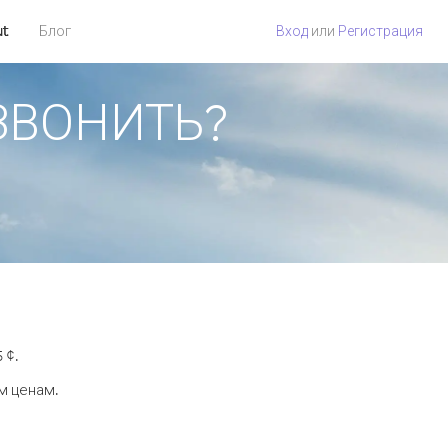
ut
Блог
Вход
или
Регистрация
ОЗВОНИТЬ?
 ¢.
м ценам.