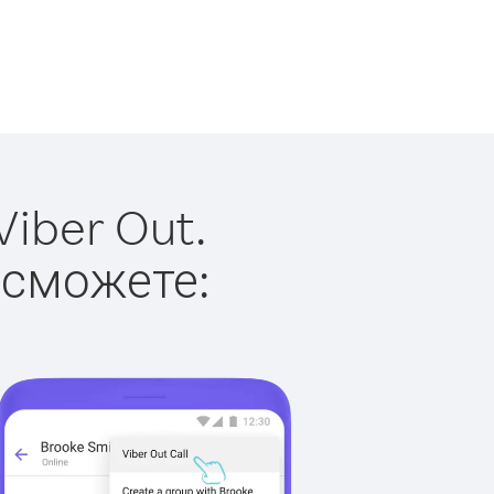
iber Out.
 сможете: