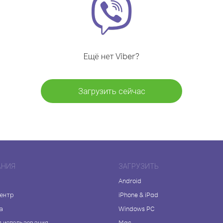
Ещё нет Viber?
Загрузить сейчас
АНИЯ
ЗАГРУЗИТЬ
Android
центр
iPhone & iPad
а
Windows PC
я использования
Mac