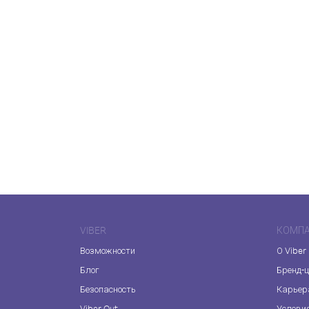
VIBER
КОМП
Возможности
О Viber
Блог
Бренд-
Безопасность
Карьер
Viber Out
Услови