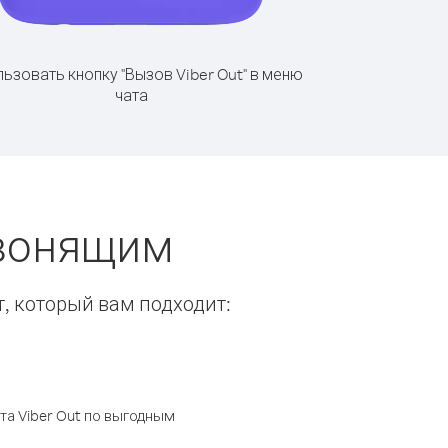
ьзовать кнопку "Вызов Viber Out" в меню
чата
звонящим
т, который вам подходит:
а Viber Out по выгодным