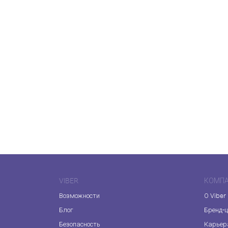
VIBER
КОМП
Возможности
О Viber
Блог
Бренд-
Безопасность
Карьер