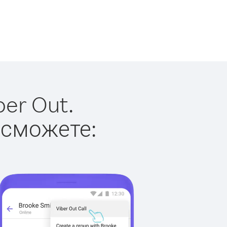
er Out.
 сможете: