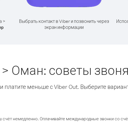
а >
Выбрать контакт в Viber и позвонить через
Испол
экран информации
ер
 > Оман: советы зво
 платите меньше с Viber Out. Выберите вариан
ш счёт немедленно. Оплачивайте международные звонки со счёт