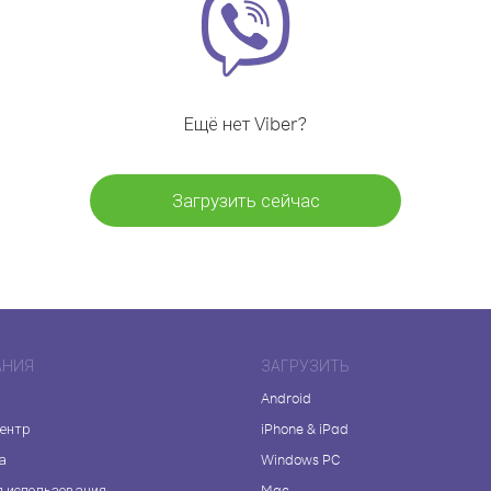
Ещё нет Viber?
Загрузить сейчас
АНИЯ
ЗАГРУЗИТЬ
Android
центр
iPhone & iPad
а
Windows PC
я использования
Mac