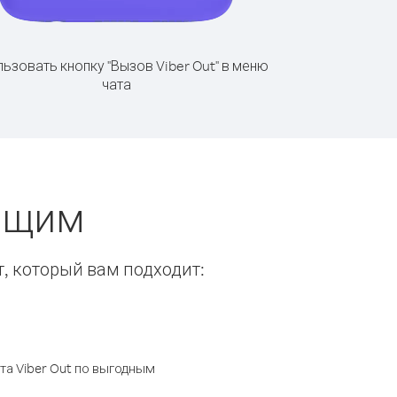
ьзовать кнопку "Вызов Viber Out" в меню
чата
нящим
т, который вам подходит:
а Viber Out по выгодным