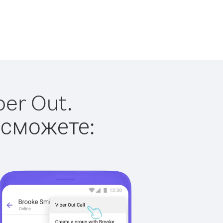
er Out.
 сможете: