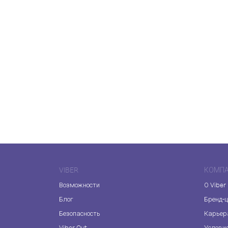
VIBER
КОМП
Возможности
О Viber
Блог
Бренд-
Безопасность
Карьер
Viber Out
Услови