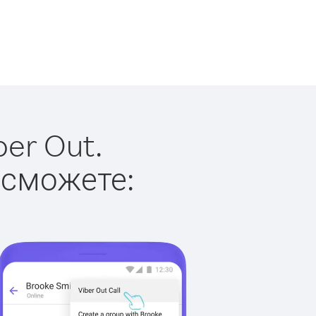
er Out.
 сможете: