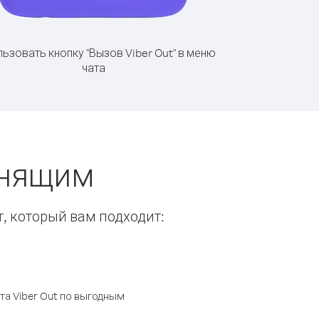
ьзовать кнопку "Вызов Viber Out" в меню
чата
онящим
т, который вам подходит:
а Viber Out по выгодным