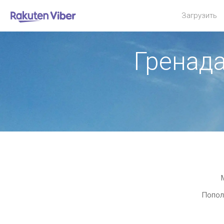
Загрузить
Гренад
Попол