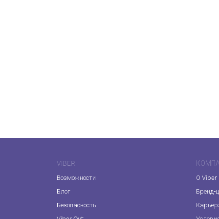
VIBER
КОМП
Возможности
О Viber
Блог
Бренд-
Безопасность
Карьер
Viber Out
Услови