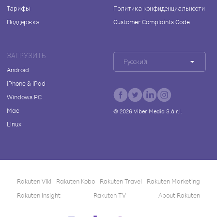
Тарифы
Политика конфиденциальности
Поддержка
Customer Complaints Code
ЗАГРУЗИТЬ
Русский
Android
iPhone & iPad
Windows PC
Mac
©
2026
Viber Media S.à r.l.
Linux
Rakuten Viki
Rakuten Kobo
Rakuten Travel
Rakuten Marketing
Rakuten Insight
Rakuten TV
About Rakuten