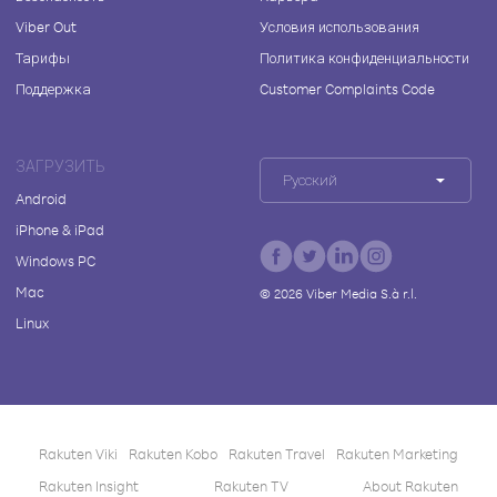
Viber Out
Условия использования
Тарифы
Политика конфиденциальности
Поддержка
Customer Complaints Code
ЗАГРУЗИТЬ
Русский
Android
iPhone & iPad
Windows PC
Mac
©
2026
Viber Media S.à r.l.
Linux
Rakuten Viki
Rakuten Kobo
Rakuten Travel
Rakuten Marketing
Rakuten Insight
Rakuten TV
About Rakuten