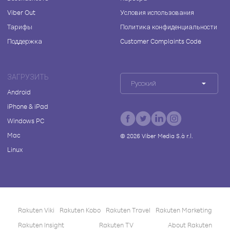
Viber Out
Условия использования
Тарифы
Политика конфиденциальности
Поддержка
Customer Complaints Code
ЗАГРУЗИТЬ
Русский
Android
iPhone & iPad
Windows PC
Mac
©
2026
Viber Media S.à r.l.
Linux
Rakuten Viki
Rakuten Kobo
Rakuten Travel
Rakuten Marketing
Rakuten Insight
Rakuten TV
About Rakuten