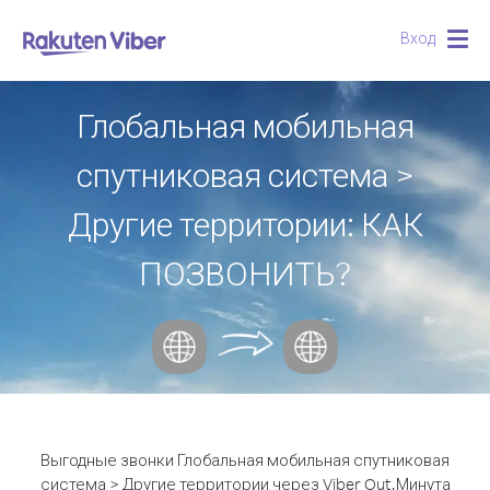
Вход
Togg
navig
Глобальная мобильная
спутниковая система >
Другие территории: КАК
ПОЗВОНИТЬ?
Выгодные звонки Глобальная мобильная спутниковая
система > Другие территории через Viber Out.
Минута