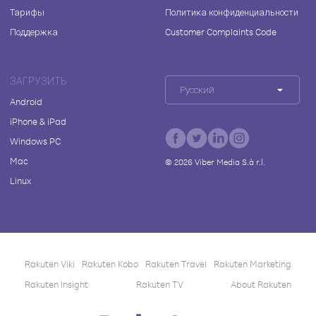
Тарифы
Политика конфиденциальности
Поддержка
Customer Complaints Code
ЗАГРУЗИТЬ
Русский
Android
iPhone & iPad
Windows PC
Mac
©
2026
Viber Media S.à r.l.
Linux
Rakuten Viki
Rakuten Kobo
Rakuten Travel
Rakuten Marketing
Rakuten Insight
Rakuten TV
About Rakuten