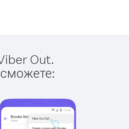
iber Out.
 сможете: