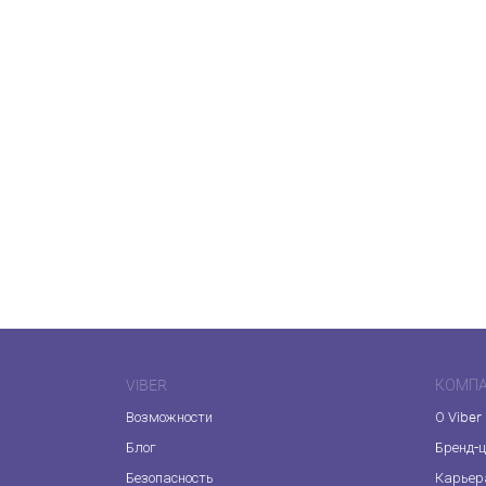
VIBER
КОМП
Возможности
О Viber
Блог
Бренд-
Безопасность
Карьер