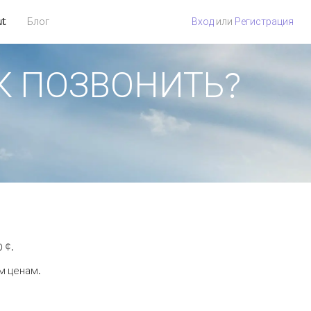
ut
Блог
Вход
или
Регистрация
КАК ПОЗВОНИТЬ?
.
 ¢.
м ценам.