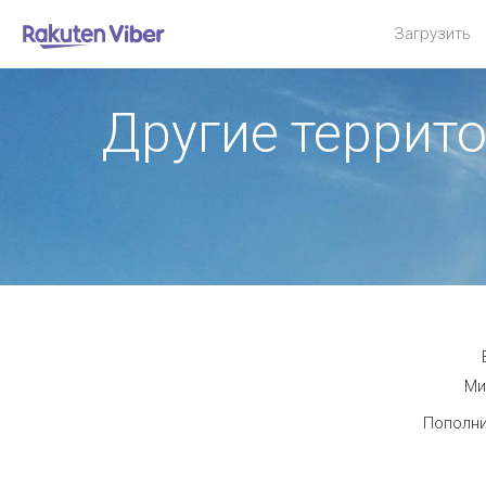
Загрузить
Другие террит
Ми
Пополни