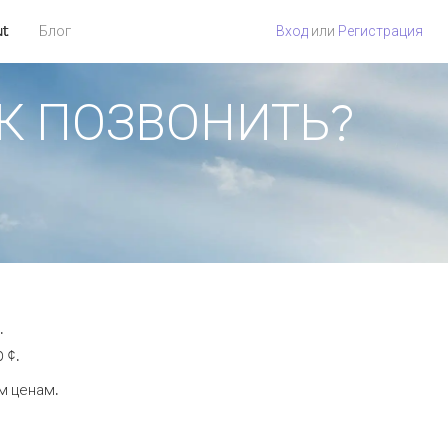
ut
Блог
Вход
или
Регистрация
КАК ПОЗВОНИТЬ?
.
 ¢.
м ценам.