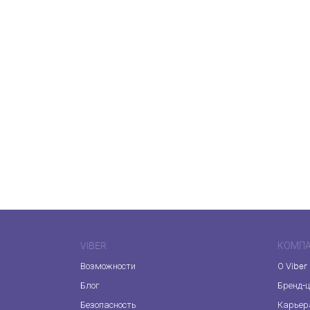
VIBER
КОМП
Возможности
О Viber
Блог
Бренд-
Безопасность
Карьер