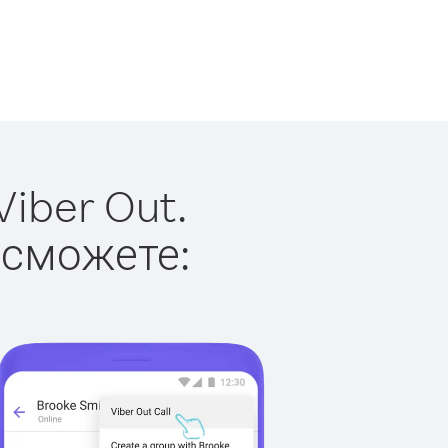
iber Out.
 сможете: