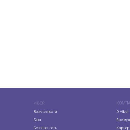
VIBER
КОМП
Возможности
О Viber
Блог
Бренд-
Безопасность
Карьер