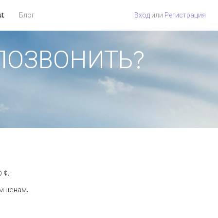
ut
Блог
Вход
или
Регистрация
К ПОЗВОНИТЬ?
 ¢.
м ценам.