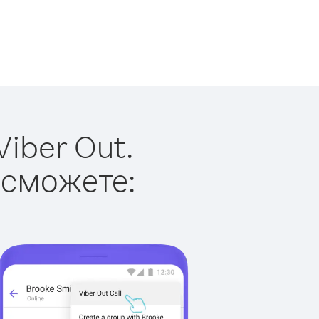
iber Out.
 сможете: