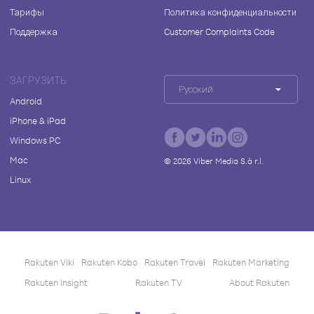
Тарифы
Политика конфиденциальности
Поддержка
Customer Complaints Code
ЗАГРУЗИТЬ
Русский
Android
iPhone & iPad
Windows PC
Mac
©
2026
Viber Media S.à r.l.
Linux
Rakuten Viki
Rakuten Kobo
Rakuten Travel
Rakuten Marketing
Rakuten Insight
Rakuten TV
About Rakuten