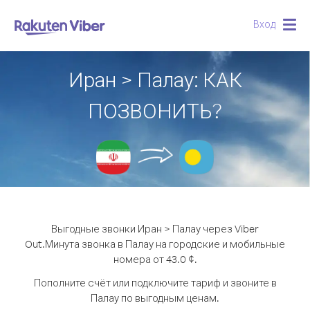
Вход
Togg
navig
Иран > Палау: КАК
ПОЗВОНИТЬ?
Выгодные звонки Иран > Палау через Viber
Out.
Минута звонка в Палау на городские и мобильные
номера от 43.0 ¢.
Пополните счёт или подключите тариф и звоните в
Палау по выгодным ценам.