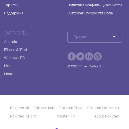
Тарифы
Политика конфиденциальности
Поддержка
Customer Complaints Code
ЗАГРУЗИТЬ
Русский
Android
iPhone & iPad
Windows PC
Mac
©
2026
Viber Media S.à r.l.
Linux
Rakuten Viki
Rakuten Kobo
Rakuten Travel
Rakuten Marketing
Rakuten Insight
Rakuten TV
About Rakuten