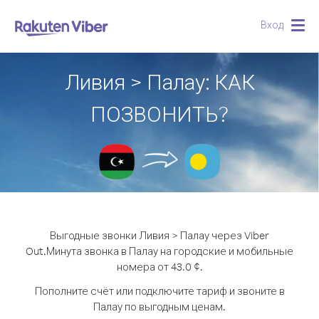
Вход
Togg
navig
Ливия > Палау: КАК
ПОЗВОНИТЬ?
Выгодные звонки Ливия > Палау через Viber
Out.
Минута звонка в Палау на городские и мобильные
номера от 43.0 ¢.
Пополните счёт или подключите тариф и звоните в
Палау по выгодным ценам.