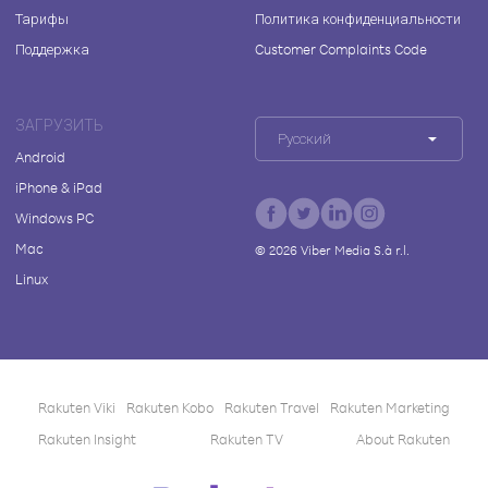
Тарифы
Политика конфиденциальности
Поддержка
Customer Complaints Code
ЗАГРУЗИТЬ
Русский
Android
iPhone & iPad
Windows PC
Mac
©
2026
Viber Media S.à r.l.
Linux
Rakuten Viki
Rakuten Kobo
Rakuten Travel
Rakuten Marketing
Rakuten Insight
Rakuten TV
About Rakuten