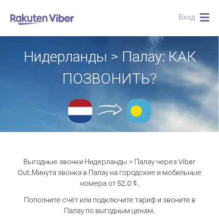
Вход
Togg
navig
Нидерланды > Палау: КАК
ПОЗВОНИТЬ?
Выгодные звонки Нидерланды > Палау через Viber
Out.
Минута звонка в Палау на городские и мобильные
номера от 52.0 ¢.
Пополните счёт или подключите тариф и звоните в
Палау по выгодным ценам.