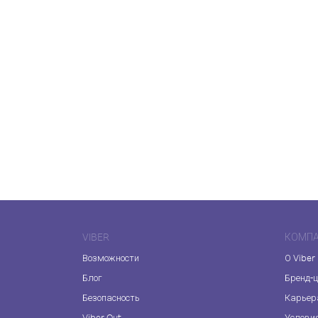
VIBER
КОМП
Возможности
О Viber
Блог
Бренд-
Безопасность
Карьер
Viber Out
Услови