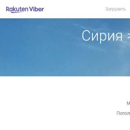
Загрузить
Сирия 
М
Пополн