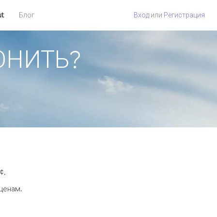
ut
Блог
Вход
или
Регистрация
ВОНИТЬ?
¢.
 ценам.