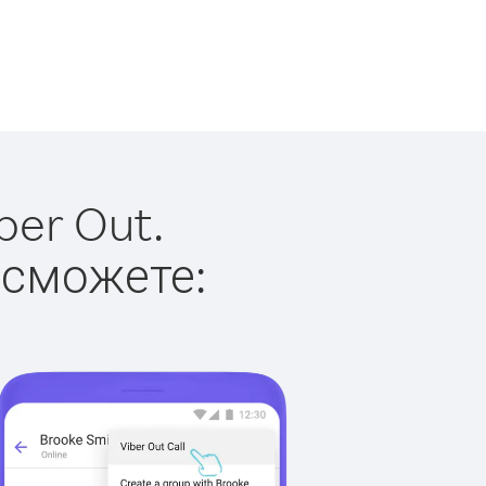
ber Out.
 сможете: