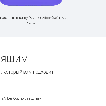
ьзовать кнопку "Вызов Viber Out" в меню
чата
онящим
т, который вам подходит:
а Viber Out по выгодным