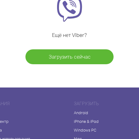
Ещё нет Viber?
Загрузить сейчас
АНИЯ
ЗАГРУЗИТЬ
Android
центр
iPhone & iPad
а
Windows PC
я использования
Mac