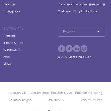
Тарифы
Политика конфиденциальности
Поддержка
Customer Complaints Code
ЗАГРУЗИТЬ
Русский
Android
iPhone & iPad
Windows PC
Mac
©
2026
Viber Media S.à r.l.
Linux
Rakuten Viki
Rakuten Kobo
Rakuten Travel
Rakuten Marketing
Rakuten Insight
Rakuten TV
About Rakuten