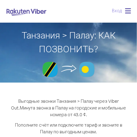
Вход
Togg
navig
Танзания > Палау: КАК
ПОЗВОНИТЬ?
Выгодные звонки Танзания > Палау через Viber
Out.
Минута звонка в Палау на городские и мобильные
номера от 43.0 ¢.
Пополните счёт или подключите тариф и звоните в
Палау по выгодным ценам.