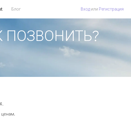
ut
Блог
Вход
или
Регистрация
АК ПОЗВОНИТЬ?
.
¢.
 ценам.