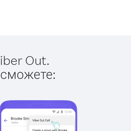
ber Out.
 сможете: