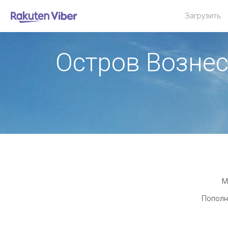
Загрузить
Остров Возне
М
Пополн