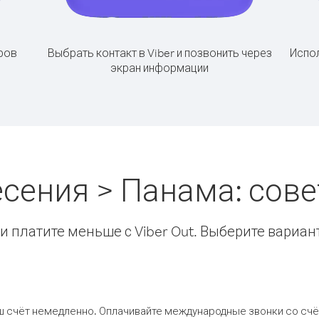
ров
Выбрать контакт в Viber и позвонить через
Испол
экран информации
есения > Панама: сов
 платите меньше с Viber Out. Выберите вариан
ш счёт немедленно. Оплачивайте международные звонки со счёт