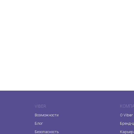
VIBER
КОМП
Возможности
О Viber
Блог
Бренд-
Безопасность
Карьер