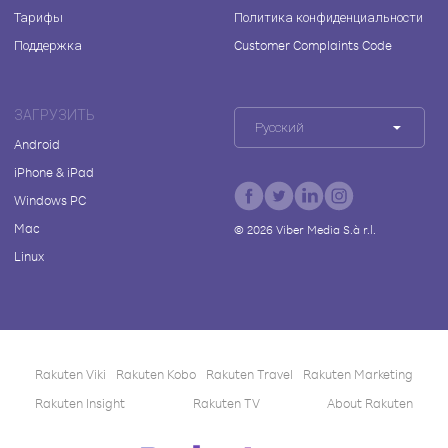
Тарифы
Политика конфиденциальности
Поддержка
Customer Complaints Code
ЗАГРУЗИТЬ
Русский
Android
iPhone & iPad
Windows PC
Mac
©
2026
Viber Media S.à r.l.
Linux
Rakuten Viki
Rakuten Kobo
Rakuten Travel
Rakuten Marketing
Rakuten Insight
Rakuten TV
About Rakuten