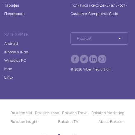
Тарифы
Политика конфиденциальности
Поддержка
Customer Complaints Code
ЗАГРУЗИТЬ
Русский
Android
iPhone & iPad
Windows PC
Mac
©
2026
Viber Media S.à r.l.
Linux
Rakuten Viki
Rakuten Kobo
Rakuten Travel
Rakuten Marketing
Rakuten Insight
Rakuten TV
About Rakuten