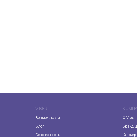
VIBER
КОМП
Возможности
О Viber
Блог
Бренд-
Безопасность
Карьер