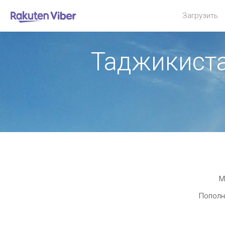
Загрузить
Таджикист
М
Пополн