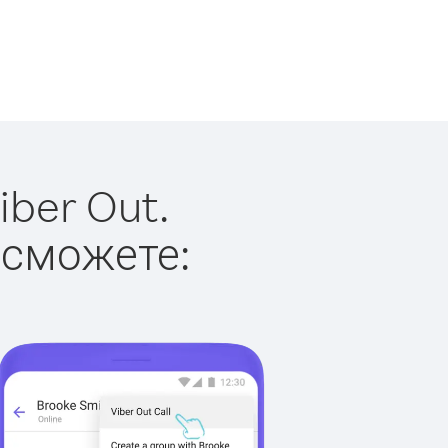
ber Out.
 сможете: