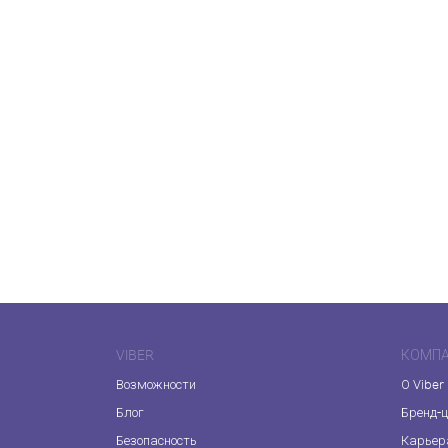
VIBER
КОМП
Возможности
О Viber
Блог
Бренд-
Безопасность
Карьер