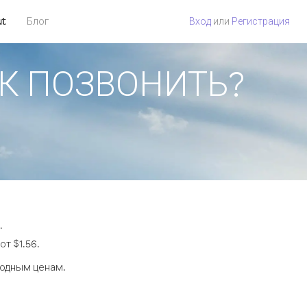
ut
Блог
Вход
или
Регистрация
КАК ПОЗВОНИТЬ?
.
т $1.56.
годным ценам.