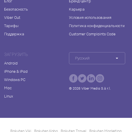
Блог
Бренд-центр
Безопасность
Карьера
Viber Out
Условия использования
Тарифы
Политика конфиденциальности
Поддержка
Customer Complaints Code
ЗАГРУЗИТЬ
Русский
Android
iPhone & iPad
Windows PC
Mac
©
2026
Viber Media S.à r.l.
Linux
Rakuten Viki
Rakuten Kobo
Rakuten Travel
Rakuten Marketing