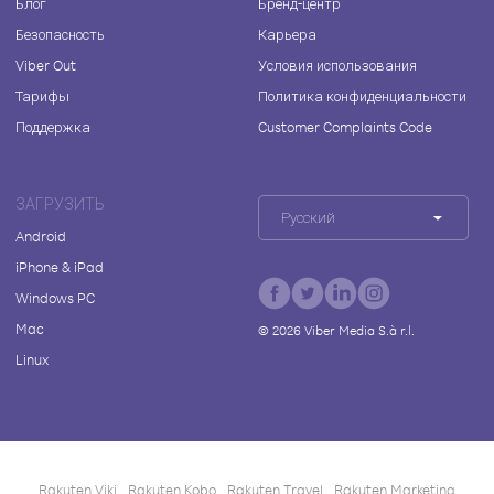
Блог
Бренд-центр
Безопасность
Карьера
Viber Out
Условия использования
Тарифы
Политика конфиденциальности
Поддержка
Customer Complaints Code
ЗАГРУЗИТЬ
Русский
Android
iPhone & iPad
Windows PC
Mac
©
2026
Viber Media S.à r.l.
Linux
Rakuten Viki
Rakuten Kobo
Rakuten Travel
Rakuten Marketing