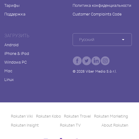
Тарифы
Политика конфиденциальности
Поддержка
Customer Complaints Code
ЗАГРУЗИТЬ
Русский
Android
iPhone & iPad
Windows PC
Mac
©
2026
Viber Media S.à r.l.
Linux
Rakuten Viki
Rakuten Kobo
Rakuten Travel
Rakuten Marketing
Rakuten Insight
Rakuten TV
About Rakuten