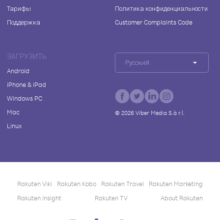
Тарифы
Политика конфиденциальности
Поддержка
Customer Complaints Code
ЗАГРУЗИТЬ
Русский
Android
iPhone & iPad
Windows PC
Mac
©
2026
Viber Media S.à r.l.
Linux
Rakuten Viki
Rakuten Kobo
Rakuten Travel
Rakuten Marketing
Rakuten Insight
Rakuten TV
About Rakuten