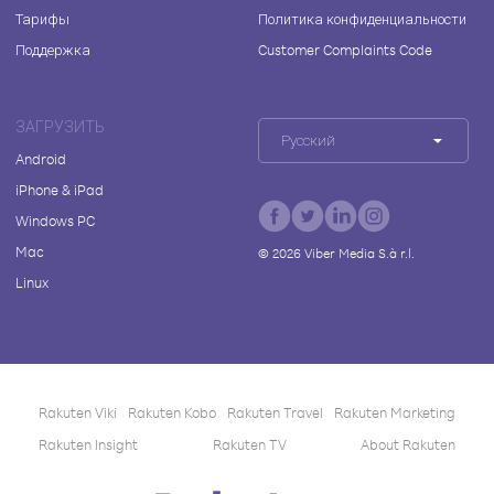
Тарифы
Политика конфиденциальности
Поддержка
Customer Complaints Code
ЗАГРУЗИТЬ
Русский
Android
iPhone & iPad
Windows PC
Mac
©
2026
Viber Media S.à r.l.
Linux
Rakuten Viki
Rakuten Kobo
Rakuten Travel
Rakuten Marketing
Rakuten Insight
Rakuten TV
About Rakuten