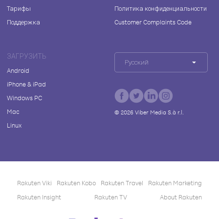
Тарифы
Политика конфиденциальности
Поддержка
Customer Complaints Code
ЗАГРУЗИТЬ
Русский
Android
iPhone & iPad
Windows PC
Mac
©
2026
Viber Media S.à r.l.
Linux
Rakuten Viki
Rakuten Kobo
Rakuten Travel
Rakuten Marketing
Rakuten Insight
Rakuten TV
About Rakuten