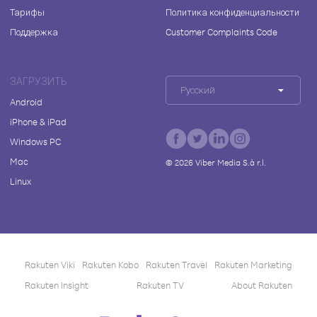
Тарифы
Политика конфиденциальности
Поддержка
Customer Complaints Code
ЗАГРУЗИТЬ
Русский
Android
iPhone & iPad
Windows PC
Mac
©
2026
Viber Media S.à r.l.
Linux
Rakuten Viki
Rakuten Kobo
Rakuten Travel
Rakuten Marketing
Rakuten Insight
Rakuten TV
About Rakuten