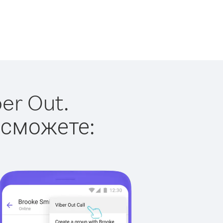
er Out.
 сможете: