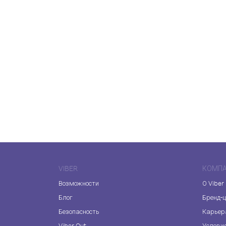
VIBER
КОМП
Возможности
О Viber
Блог
Бренд-
Безопасность
Карьер
Viber Out
Услови