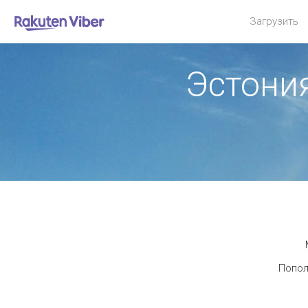
Загрузить
Эстони
Попол