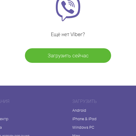
Ещё нет Viber?
Загрузить сейчас
АНИЯ
ЗАГРУЗИТЬ
Android
центр
iPhone & iPad
а
Windows PC
я использования
Mac