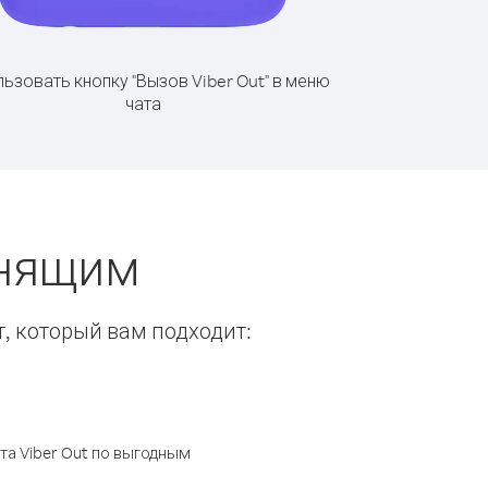
ьзовать кнопку "Вызов Viber Out" в меню
чата
онящим
т, который вам подходит:
а Viber Out по выгодным