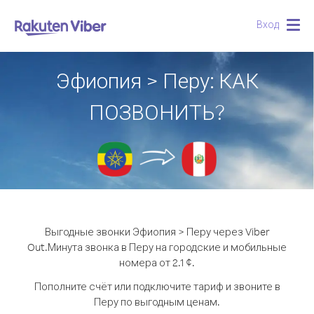
Вход
Togg
navig
Эфиопия > Перу: КАК
ПОЗВОНИТЬ?
Выгодные звонки Эфиопия > Перу через Viber
Out.
Минута звонка в Перу на городские и мобильные
номера от 2.1 ¢.
Пополните счёт или подключите тариф и звоните в
Перу по выгодным ценам.