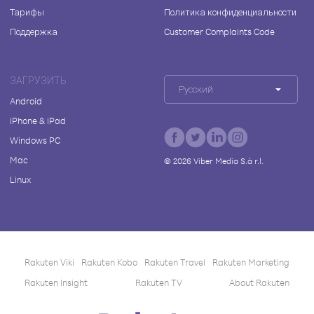
Тарифы
Политика конфиденциальности
Поддержка
Customer Complaints Code
ЗАГРУЗИТЬ
Русский
Android
iPhone & iPad
Windows PC
Mac
©
2026
Viber Media S.à r.l.
Linux
Rakuten Viki
Rakuten Kobo
Rakuten Travel
Rakuten Marketing
Rakuten Insight
Rakuten TV
About Rakuten