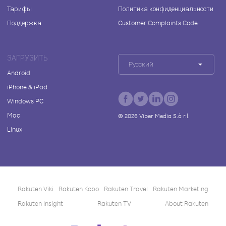
Тарифы
Политика конфиденциальности
Поддержка
Customer Complaints Code
ЗАГРУЗИТЬ
Русский
Android
iPhone & iPad
Windows PC
Mac
©
2026
Viber Media S.à r.l.
Linux
Rakuten Viki
Rakuten Kobo
Rakuten Travel
Rakuten Marketing
Rakuten Insight
Rakuten TV
About Rakuten