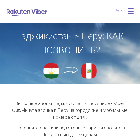
Вход
Togg
navig
Таджикистан > Перу: КАК
ПОЗВОНИТЬ?
Выгодные звонки Таджикистан > Перу через Viber
Out.
Минута звонка в Перу на городские и мобильные
номера от 2.1 ¢.
Пополните счёт или подключите тариф и звоните в
Перу по выгодным ценам.