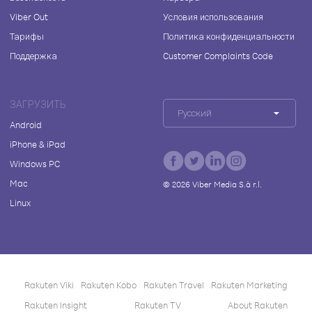
Viber Out
Условия использования
Тарифы
Политика конфиденциальности
Поддержка
Customer Complaints Code
ЗАГРУЗИТЬ
Русский
Android
iPhone & iPad
Windows PC
Mac
©
2026
Viber Media S.à r.l.
Linux
Rakuten Viki
Rakuten Kobo
Rakuten Travel
Rakuten Marketing
Rakuten Insight
Rakuten TV
About Rakuten