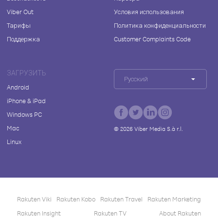
Viber Out
Условия использования
Тарифы
Политика конфиденциальности
Поддержка
Customer Complaints Code
ЗАГРУЗИТЬ
Русский
Android
iPhone & iPad
Windows PC
Mac
©
2026
Viber Media S.à r.l.
Linux
Rakuten Viki
Rakuten Kobo
Rakuten Travel
Rakuten Marketing
Rakuten Insight
Rakuten TV
About Rakuten