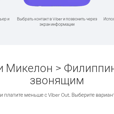
ьер и
Выбрать контакт в Viber и позвонить через
Испол
экран информации
и Микелон > Филиппи
звонящим
 платите меньше с Viber Out. Выберите вариан