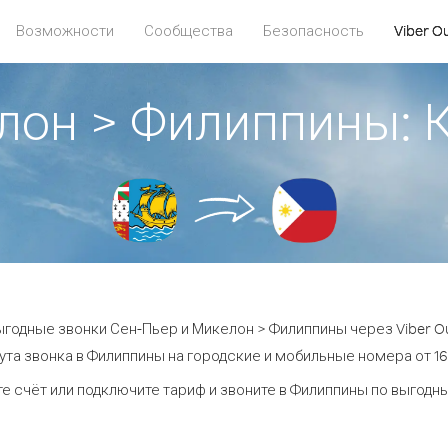
Возможности
Сообщества
Безопасность
Viber O
елон > Филиппины:
ыгодные звонки Сен-Пьер и Микелон > Филиппины через Viber Ou
ута звонка в Филиппины на городские и мобильные номера от 16.
е счёт или подключите тариф и звоните в Филиппины по выгодн