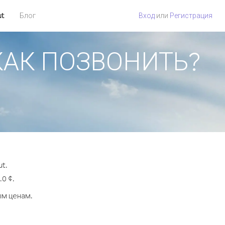
ut
Блог
Вход
или
Регистрация
 КАК ПОЗВОНИТЬ?
t.
0 ¢.
ым ценам.