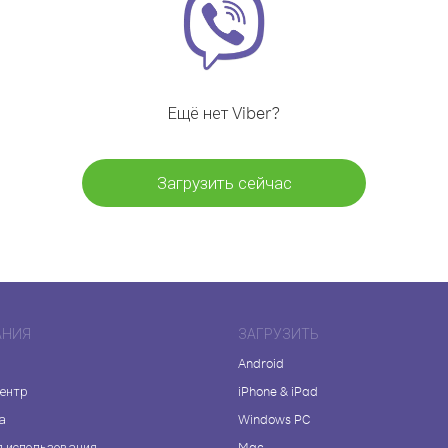
Ещё нет Viber?
Загрузить сейчас
АНИЯ
ЗАГРУЗИТЬ
Android
центр
iPhone & iPad
а
Windows PC
я использования
Mac