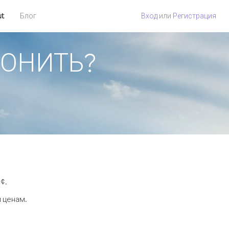
ut
Блог
Вход
или
Регистрация
ВОНИТЬ?
¢.
 ценам.