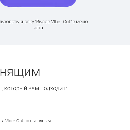
ьзовать кнопку "Вызов Viber Out" в меню
чата
онящим
т, который вам подходит:
а Viber Out по выгодным