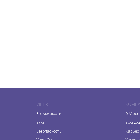
VIBER
КОМП
Возможности
О Viber
Блог
Бренд-
Безопасность
Карьер
Viber Out
Услови