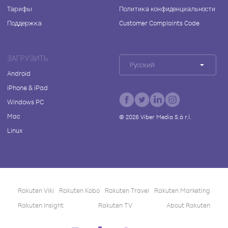
Тарифы
Политика конфиденциальности
Поддержка
Customer Complaints Code
ЗАГРУЗИТЬ
Русский
Android
iPhone & iPad
Windows PC
Mac
©
2026
Viber Media S.à r.l.
Linux
Rakuten Viki
Rakuten Kobo
Rakuten Travel
Rakuten Marketing
Rakuten Insight
Rakuten TV
About Rakuten