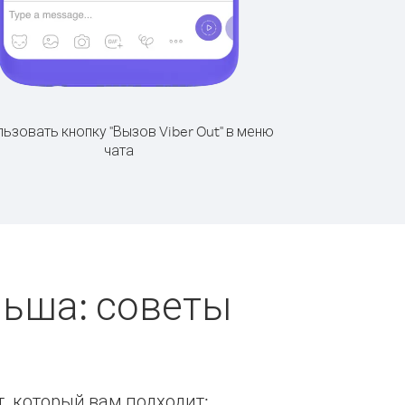
ьзовать кнопку "Вызов Viber Out" в меню
чата
льша: советы
т, который вам подходит: