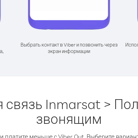
Выбрать контакт в Viber и позвонить через
Испол
а,
экран информации
 связь Inmarsat > По
звонящим
 платите меньше с Viber Out. Выберите вариан