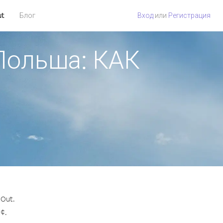
ut
Блог
Вход
или
Регистрация
 Польша: КАК
 Out.
¢.