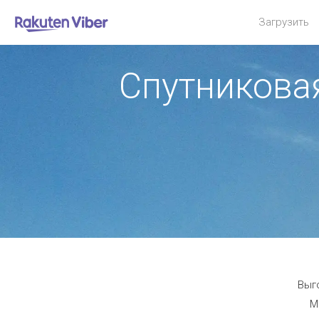
Загрузить
Спутниковая
Выго
М