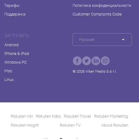
Тарифы
Политика конфиденциальности
Поддержка
Customer Complaints Code
ЗАГРУЗИТЬ
Русский
Android
iPhone & iPad
Windows PC
Mac
©
2026
Viber Media S.à r.l.
Linux
Rakuten Viki
Rakuten Kobo
Rakuten Travel
Rakuten Marketing
Rakuten Insight
Rakuten TV
About Rakuten