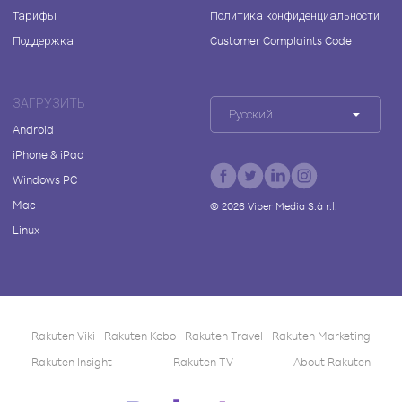
Тарифы
Политика конфиденциальности
Поддержка
Customer Complaints Code
ЗАГРУЗИТЬ
Русский
Android
iPhone & iPad
Windows PC
Mac
©
2026
Viber Media S.à r.l.
Linux
Rakuten Viki
Rakuten Kobo
Rakuten Travel
Rakuten Marketing
Rakuten Insight
Rakuten TV
About Rakuten